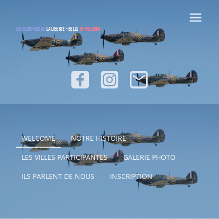
Les Clochers de
la Liberté - bells
of freedom
WELCOME
NOTRE HISTOIRE
LES VILLES PARTICIPANTES
GALERIE PHOTO
ILS PARLENT DE NOUS
INSCRIPTION