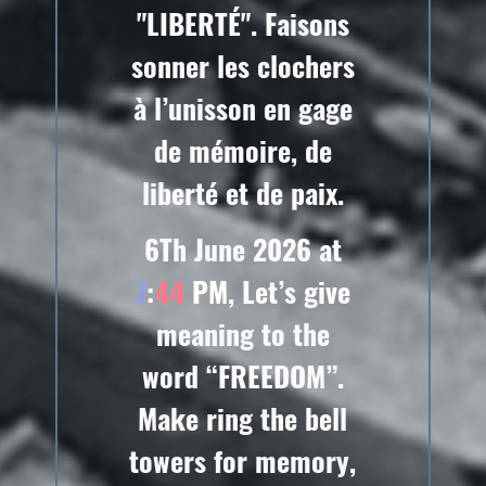
"LIBERTÉ". Faisons
sonner les clochers
à l’unisson en gage
de mémoire, de
liberté et de paix.
6Th June 2026 at
7
:
44
PM
, Let’s give
meaning to the
word “FREEDOM”.
Make ring the bell
towers for memory,