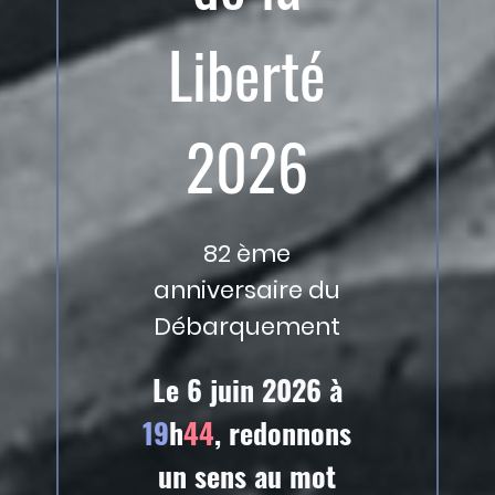
Liberté
2026
82 ème
anniversaire du
Débarquement
Le 6 juin 2026 à
19
h
44
, redonnons
un sens au mot