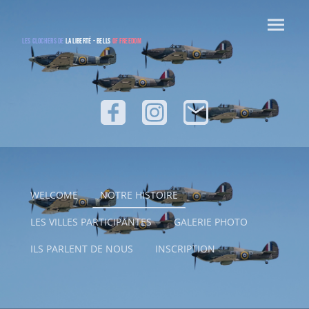
Les Clochers de
la Liberté - bells
of freedom
WELCOME
NOTRE HISTOIRE
LES VILLES PARTICIPANTES
GALERIE PHOTO
ILS PARLENT DE NOUS
INSCRIPTION